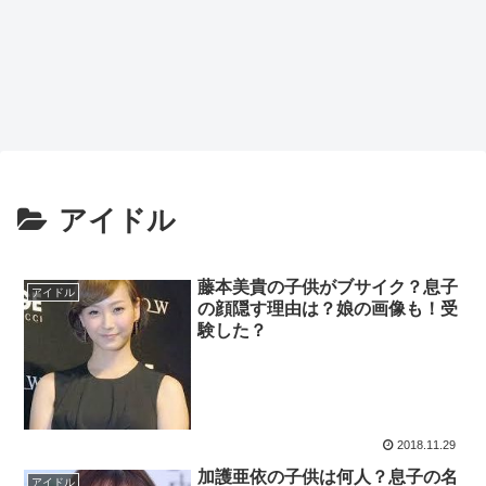
アイドル
藤本美貴の子供がブサイク？息子
アイドル
の顔隠す理由は？娘の画像も！受
験した？
2018.11.29
加護亜依の子供は何人？息子の名
アイドル