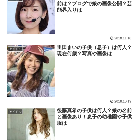
前は？ブログで娘の画像公開？芸
能界入りは
2018.11.10
里田まいの子供（息子）は何人？
アイドル
現在何歳？写真や画像は
2018.10.19
後藤真希の子供は何人？娘の名前
アイドル
と画像あり！息子の幼稚園や子供
服は