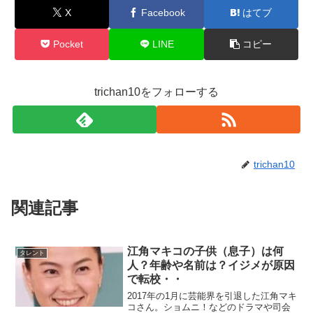
X
Facebook
はてブ
Pocket
LINE
コピー
trichan10をフォローする
trichan10
関連記事
江角マキコの子供（息子）は何
タレント
人？年齢や名前は？イジメが原因
で転校・・
2017年の1月に芸能界を引退した江角マキ
コさん。ショムニ！などのドラマや司会