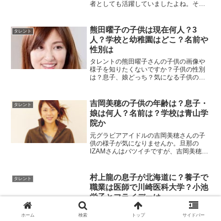
者としても活躍していましたよね。そん
な江角マキコさんは、過去に1度離婚歴が
あり、現在の旦那さんとは再婚だったそ
うです。今回は、江角マキコさんの家庭
熊田曜子の子供は現在何人？3
タレント
や子供について詳...
人？学校と幼稚園はどこ？名前や
性別は
タレントの熊田曜子さんの子供の画像や
様子を知りたくないですか？子供の性別
は？息子、娘どっち？気になる子供の名
前や幼稚園や小学校は明らかにされてい
るのでしょうか。3人目が誕生したことで
話題になりましたね。こちらの記事では
吉岡美穂の子供の年齢は？息子・
タレント
熊田曜子さんの子供の様子についてまと
娘は何人？名前は？学校は青山学
めていきます。
院か
元グラビアアイドルの吉岡美穂さんの子
供の様子が気になりませんか。旦那の
IZAMさんはバツイチですが、吉岡美穂さ
んとの間に何人の子供がいるのでしょう
か。息子や娘の幼稚園や小学校は？名前
や写真が公開されているのか気になりま
村上龍の息子が北海道に？養子で
タレント
すね。この記事では吉岡美穂さんの子供
職業は医師で川崎医科大学？小池
の様子についてまとめていきます。
栄子とフライデーは
村上龍さんとは、芥川賞作家であり、芥川賞選考委員も務められてい
ホーム
検索
トップ
サイドバー
ますが、息子さんが養子や、医師をされていると話題になっているよ