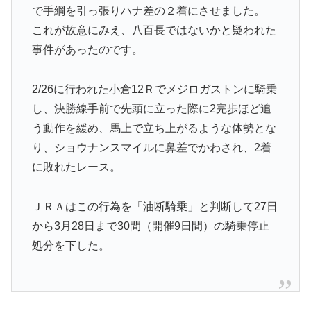
で手綱を引っ張りハナ差の２着にさせました。
これが故意にみえ、八百長ではないかと疑われた
事件があったのです。
2/26に行われた小倉12Ｒでメジロガストンに騎乗
し、決勝線手前で先頭に立った際に2完歩ほど追
う動作を緩め、馬上で立ち上がるような体勢とな
り、ショウナンスマイルに鼻差でかわされ、2着
に敗れたレース。
ＪＲＡはこの行為を「油断騎乗」と判断して27日
から3月28日まで30間（開催9日間）の騎乗停止
処分を下した。