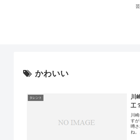
芸
かわいい
川
タレント
工
川崎
すが
噂さ
ね。