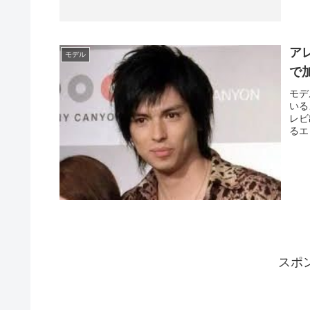
ア
モデル
で
モデ
いる
レビ
るエ
さん
スポ