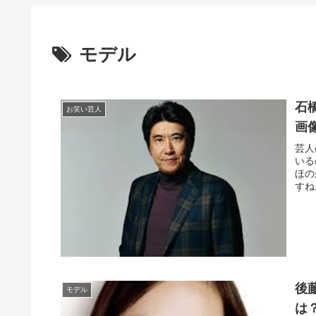
モデル
石
お笑い芸人
画
芸人
いる
ほの
すね
す。
後
モデル
は