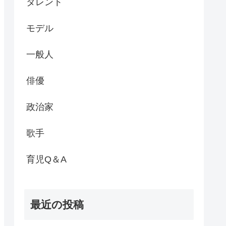
タレント
モデル
一般人
俳優
政治家
歌手
育児Q＆A
最近の投稿