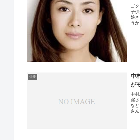
ゴク
子供
娘さ
うか
めて
中
俳優
が
中村
躍さ
など
さん