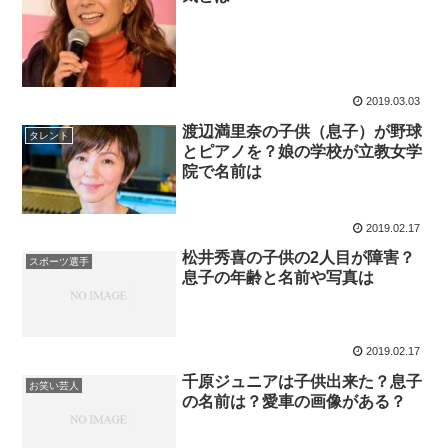
2019.03.03
渡辺満里奈の子供（息子）が野球
タレント
とピアノを？娘の学校が立教女学
院で名前は
2019.02.17
松井秀喜の子供の2人目が障害？
スポーツ選手
息子の年齢と名前や写真は
2019.02.17
千原ジュニアは子供出来た？息子
お笑い芸人
の名前は？愛車の画像がある？