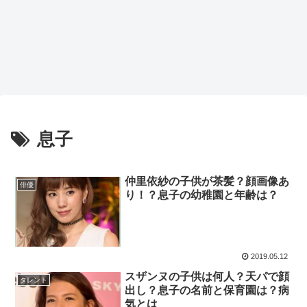
息子
仲里依紗の子供が茶髪？顔画像あ
俳優
り！？息子の幼稚園と年齢は？
2019.05.12
スザンヌの子供は何人？天パで顔
タレント
出し？息子の名前と保育園は？病
気とは