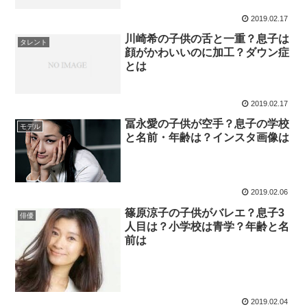
2019.02.17
川崎希の子供の舌と一重？息子は
タレント
顔がかわいいのに加工？ダウン症
とは
2019.02.17
冨永愛の子供が空手？息子の学校
モデル
と名前・年齢は？インスタ画像は
2019.02.06
篠原涼子の子供がバレエ？息子3
俳優
人目は？小学校は青学？年齢と名
前は
2019.02.04