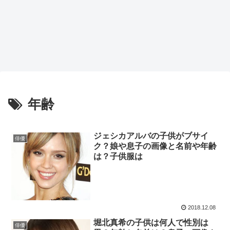
年齢
ジェシカアルバの子供がブサイ
俳優
ク？娘や息子の画像と名前や年齢
は？子供服は
2018.12.08
堀北真希の子供は何人で性別は
俳優