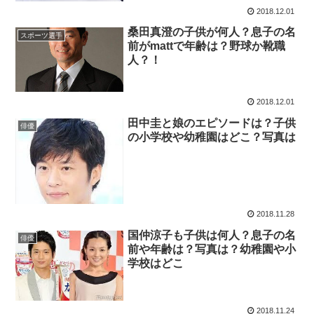
2018.12.01
桑田真澄の子供が何人？息子の名
スポーツ選手
前がmattで年齢は？野球か靴職
人？！
2018.12.01
田中圭と娘のエピソードは？子供
俳優
の小学校や幼稚園はどこ？写真は
2018.11.28
国仲涼子も子供は何人？息子の名
俳優
前や年齢は？写真は？幼稚園や小
学校はどこ
2018.11.24