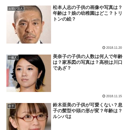
松本人志の子供の画像や写真は？
お笑い芸人
年齢は？娘の幼稚園はどこ？トリ
トンの絵？
2018.11.20
美奈子の子供の人数は何人で年齢
一般人
は？家系図の写真は？高校は川口
であざ？
2018.11.15
鈴木亜美の子供が可愛くない？息
歌手
子の髪型や頭の形が変？年齢は？
ルンバは