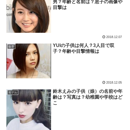
男？年齢と名前は？息子の画像や
目撃は
2018.12.07
YUIの子供は何人？3人目で双
歌手
子？年齢や目撃情報は
2018.12.05
鈴木えみの子供（娘）の名前や年
モデル
齢は？写真は？幼稚園や学校はど
こ