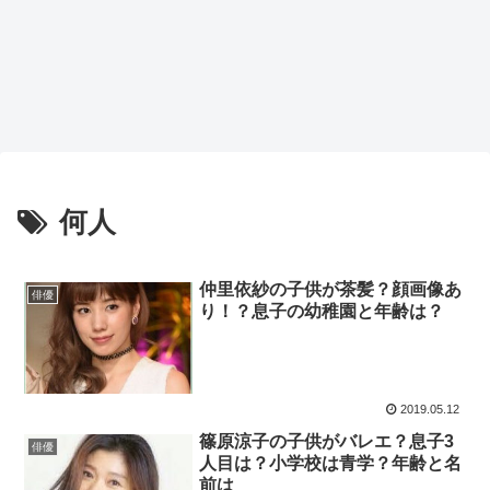
何人
仲里依紗の子供が茶髪？顔画像あ
俳優
り！？息子の幼稚園と年齢は？
2019.05.12
篠原涼子の子供がバレエ？息子3
俳優
人目は？小学校は青学？年齢と名
前は