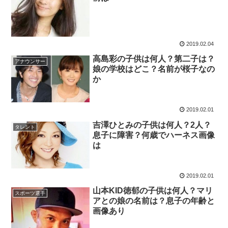
2019.02.04
高島彩の子供は何人？第二子は？
アナウンサー
娘の学校はどこ？名前が桜子なの
か
2019.02.01
吉澤ひとみの子供は何人？2人？
タレント
息子に障害？何歳でハーネス画像
は
2019.02.01
山本KID徳郁の子供は何人？マリ
スポーツ選手
アとの娘の名前は？息子の年齢と
画像あり