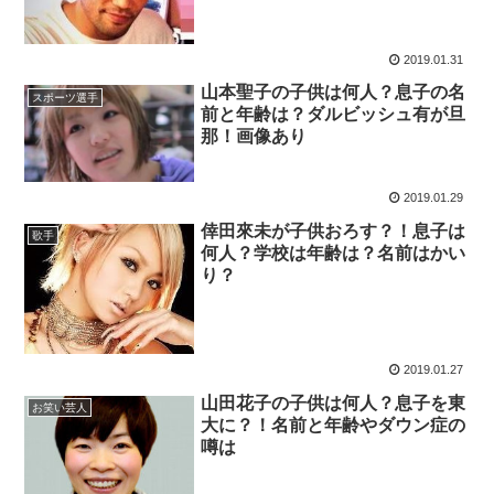
2019.01.31
山本聖子の子供は何人？息子の名
スポーツ選手
前と年齢は？ダルビッシュ有が旦
那！画像あり
2019.01.29
倖田來未が子供おろす？！息子は
歌手
何人？学校は年齢は？名前はかい
り？
2019.01.27
山田花子の子供は何人？息子を東
お笑い芸人
大に？！名前と年齢やダウン症の
噂は