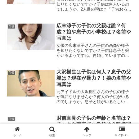
知りたくないですか？子供は何人いるの
でしょうか。2人目の噂は？「子供おろ
す」のエピソードも気になりますね。こ
ちらの記事では武井咲さん子供の様子に
ついて詳しくまとめていきます。
広末涼子の子供の父親は誰？何
俳優
歳？娘や息子の小学校は？名前や
写真は
女優の広末涼子さんの子供の画像や様子
を知りたくないですか？子供は息子と娘
がいるようですね。再婚していますの
で、子供の人数や何歳かにも注目が集ま
りますね。名前や幼稚園や小学校は明ら
かにされているのでしょうか。こちらの
大沢樹生は子供は何人？息子の父
俳優
記事では広末涼子さんの子供についてま
親は？現在が暴力？！娘の名前や
とめていきます。
写真は
元アイドルの大沢樹生さんの子供の様子
が気になりませんか？何人の子供がいる
のでしょうか。息子と娘がいるらしいで
すが画像は公開されているのでしょう
か。息子の父親に関しては世間からの注
目も大きかったですね・・・この記事で
財前直見の子供の年齢と名前は？
俳優
は大沢樹生さんの子供の様子について詳
チックや障害で小学校は？離婚理
しくまとめていきます。
由は
ホーム
検索
トップ
サイドバー
今回は女優・財前直見さんについてご紹介します。財前直見さんと言