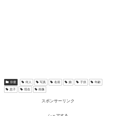
俳優
何人
写真
名前
娘
子供
年齢
息子
現在
画像
スポンサーリンク
シェアする