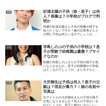
杉浦太陽の子供（娘・息子）は何
俳優
人？画像は？小学校がブログで判
明か
俳優の杉浦太陽さん子供の画像や様子を
知りたくないですか？嫁の辻希美さんと
の間に子供は何人いるのでしょうか。ま
たどこの学校に通っているの？子供との
エピソードも気になりますね。こちらの
記事では杉浦太陽さんの子供の様子につ
寺島しのぶの子供の小学校は？息
俳優
いて詳しくまとめていきます。
子が受験で幼稚園は慶應？ブサイ
クなのか
俳優の寺島しのぶさんの子供の様子が気
になりませんか。息子の幼稚園や小学校
はどこなのでしょうか。またモデルとか
ブサイクとか対照的な噂がありますが、
真相は？名前や写真が公開されているの
か気になりますね。この記事では寺島し
大沢樹生は子供は何人？息子の父
俳優
のぶさんの子供の様子についてまとめて
親は？現在が暴力？！娘の名前や
いきます。
写真は
元アイドルの大沢樹生さんの子供の様子
が気になりませんか？何人の子供がいる
のでしょうか。息子と娘がいるらしいで