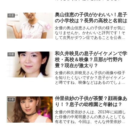
すが画像は公開されているのでしょう
か。息子の父親に関しては世間からの注
目も大きかったですね・・・この記事で
奥山佳恵の子供がかわいい！息子
俳優
は大沢樹生さんの子供の様子について詳
の小学校は？長男の高校と名前は
しくまとめていきます。
女優の奥山佳恵さんの子供の様子が気に
なりませんか。かわいいと評判です！そ
して次男がダウン症であることを公表し
ていますよね。長男の高校と次男の小学
校にも注目！また息子の名前や画像は公
開されているのでしょうか？この記事で
和久井映見の息子がイケメンで学
俳優
は奥山佳恵さんの子供の様子についてま
校・高校＆映像？旦那が竹野内
とめていきます。
豊？現在が激太り？
女優の和久井映見さん子供の画像や様子
を知りたくないですか？息子がイケメン
と噂ですね、映像などはあるのでしょう
か。高校はどこなの？息子とのエピソー
ドも気になりますね。こちらの記事では
和久井映見さんの子供の様子について詳
仲里依紗の子供が茶髪？顔画像あ
俳優
しくまとめていきます。
り！？息子の幼稚園と年齢は？
女優の仲里依紗さんは、2013年に結婚し
た俳優の中尾明慶さんの奥さんとしても
有名ですね。今回は、そんな仲里依紗さ
んの子供について詳しく紹介していこう
と思います！