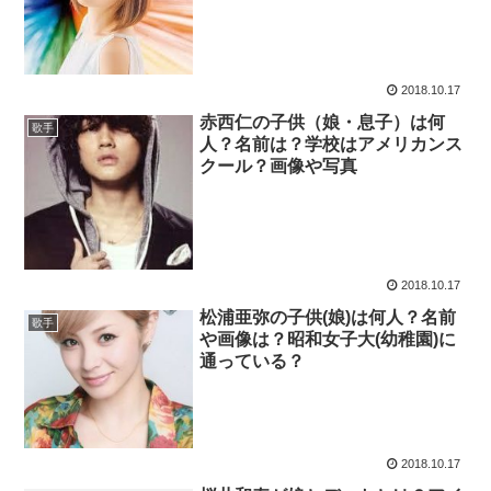
2018.10.17
赤西仁の子供（娘・息子）は何
歌手
人？名前は？学校はアメリカンス
クール？画像や写真
2018.10.17
松浦亜弥の子供(娘)は何人？名前
歌手
や画像は？昭和女子大(幼稚園)に
通っている？
2018.10.17