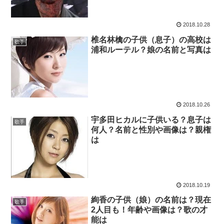
2018.10.28
椎名林檎の子供（息子）の高校は
歌手
浦和ルーテル？娘の名前と写真は
2018.10.26
宇多田ヒカルに子供いる？息子は
歌手
何人？名前と性別や画像は？親権
は
2018.10.19
絢香の子供（娘）の名前は？現在
歌手
2人目も！年齢や画像は？歌の才
能は