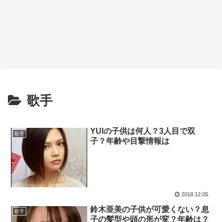
歌手
YUIの子供は何人？3人目で双
歌手
子？年齢や目撃情報は
2018.12.05
鈴木亜美の子供が可愛くない？息
歌手
子の髪型や頭の形が変？年齢は？