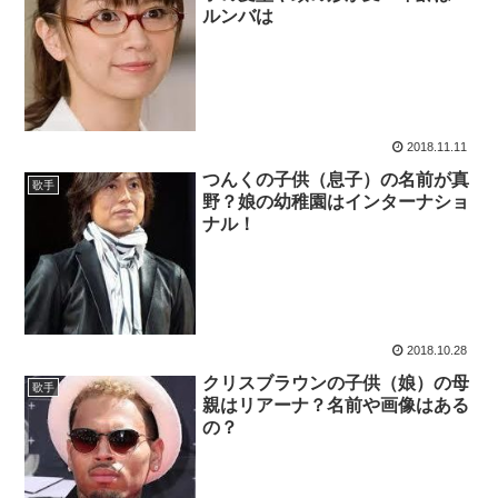
ルンバは
2018.11.11
つんくの子供（息子）の名前が真
歌手
野？娘の幼稚園はインターナショ
ナル！
2018.10.28
クリスブラウンの子供（娘）の母
歌手
親はリアーナ？名前や画像はある
の？