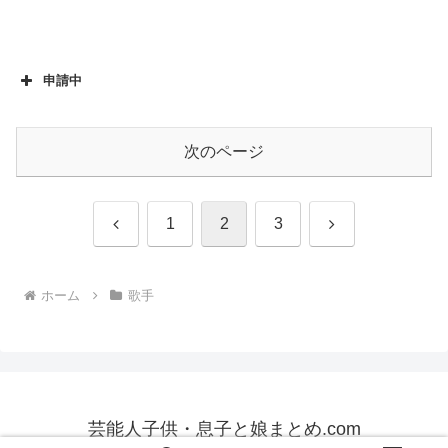
申請中
次のページ
前
次
1
2
3
へ
へ
ホーム
歌手
芸能人子供・息子と娘まとめ.com