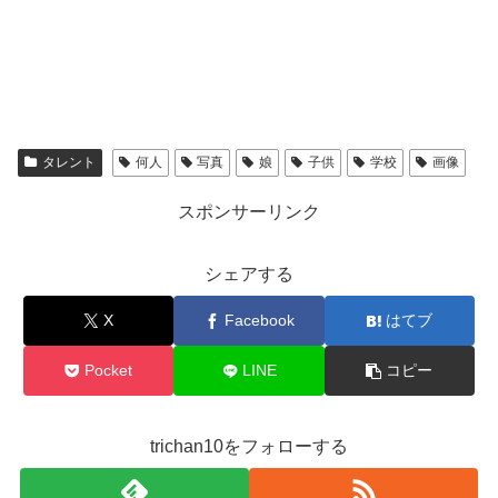
タレント
何人
写真
娘
子供
学校
画像
スポンサーリンク
シェアする
X
Facebook
はてブ
Pocket
LINE
コピー
trichan10をフォローする