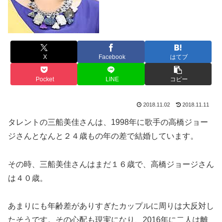
X
Facebook
はてブ
Pocket
LINE
コピー
2018.11.02
2018.11.11
タレントの三船美佳さんは、1998年に歌手の高橋ジョー
ジさんとなんと２４歳もの年の差で結婚しています。
その時、三船美佳さんはまだ１６歳で、高橋ジョージさん
は４０歳。
あまりにも年齢差がありすぎたカップルに周りは大反対し
たそうです。その心配も現実になり、2016年に二人は離