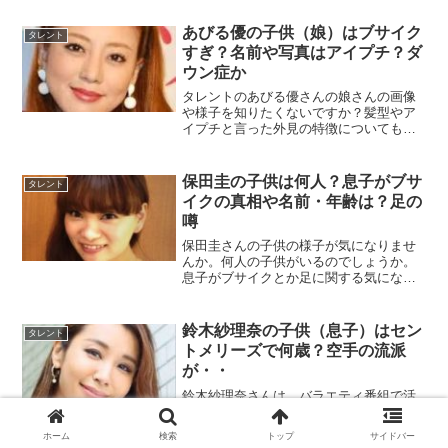
す。
あびる優の子供（娘）はブサイク
タレント
すぎ？名前や写真はアイプチ？ダ
ウン症か
タレントのあびる優さんの娘さんの画像
や様子を知りたくないですか？髪型やア
イプチと言った外見の特徴についても注
目が集まっていますよね。子供とのエピ
ソードも気になりますね。こちらの記事
ではあびる優さんの子供の様子について
保田圭の子供は何人？息子がブサ
タレント
詳しくまとめていきます。
イクの真相や名前・年齢は？足の
噂
保田圭さんの子供の様子が気になりませ
んか。何人の子供がいるのでしょうか。
息子がブサイクとか足に関する気になる
噂もありますが、画像は公開されている
のでしょうか。幼稚園も気になります
ね。この記事では保田圭さん子供の様子
鈴木紗理奈の子供（息子）はセン
タレント
についてまとめていきます。
トメリーズで何歳？空手の流派
が・・
鈴木紗理奈さんは、バラエティ番組で活
躍していて特にめちゃイケは鈴木紗理奈
さんの代表番組でしたね。そんな鈴木紗
ホーム
検索
トップ
サイドバー
理奈さんは、2008年にINFINITY16の