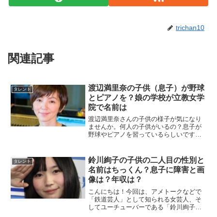
trichan10
関連記事
渡辺満里奈の子供（息子）が野球
タレント
とピアノを？娘の学校が立教女学
院で名前は
渡辺満里奈さんの子供の様子が気になり
ませんか。何人の子供がいるの？息子が
野球やピアノを習っているらしいです
ね。また娘の学校が立教女学院という噂
は本当でしょうか。子供の名前や年齢、
画像も気になるところですよね。この記
鈴川絢子の子供の二人目の性別と
タレント
事では渡辺満里奈さん子供の様子につい
名前はちっくん？息子に障害と画
てまとめていきます。
像は？年収は？
こんにちは！今回は、アメトークなどで
「鉄道芸人」として知られる女芸人、そ
してユーチューバーである「鈴川絢子」
さんについて、お届けしたいと思いま