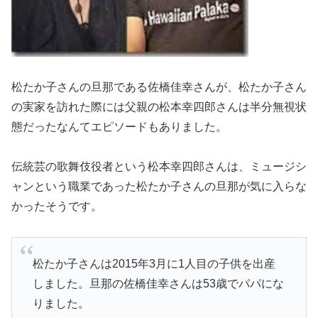
松たか子さんの旦那である佐橋佳幸さんが、松たか子さん
の実家を訪れた際には父親の松本幸四郎さんは
半分無視状
態
だったなんてエピソードもありました。
伝統芸の歌舞伎役者という松本幸四郎さんは、
ミュージシ
ャン
という職業であった松たか子さんの旦那が気に入らな
かったそうです。
松たか子さんは
2015年3月に1人目の子供を出産
しました。旦那の佐橋佳幸さんは53歳でパパにな
りました。