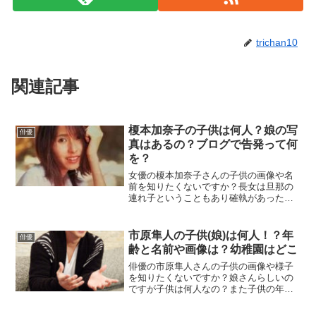
trichan10
関連記事
榎本加奈子の子供は何人？娘の写
俳優
真はあるの？ブログで告発って何
を？
女優の榎本加奈子さんの子供の画像や名
前を知りたくないですか？長女は旦那の
連れ子ということもあり確執があったら
しいのですが、長女のブログが世間では
有名なようですが、どんなエピソードが
あるのでしょうか。こちらの記事では榎
市原隼人の子供(娘)は何人！？年
俳優
本加奈子さんの子供の様子についてまと
齢と名前や画像は？幼稚園はどこ
めていきます。
俳優の市原隼人さんの子供の画像や様子
を知りたくないですか？娘さんらしいの
ですが子供は何人なの？また子供の年齢
や名前、幼稚園などは明らかになってい
るのでしょうか。子供とのエピソードも