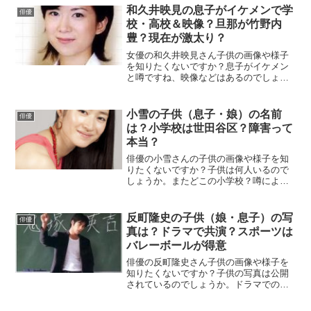
気になりますね。こちらの記事では市原
和久井映見の息子がイケメンで学
俳優
隼人の子供についてまとめていきます。
校・高校＆映像？旦那が竹野内
豊？現在が激太り？
女優の和久井映見さん子供の画像や様子
を知りたくないですか？息子がイケメン
と噂ですね、映像などはあるのでしょう
か。高校はどこなの？息子とのエピソー
ドも気になりますね。こちらの記事では
和久井映見さんの子供の様子について詳
小雪の子供（息子・娘）の名前
俳優
しくまとめていきます。
は？小学校は世田谷区？障害って
本当？
俳優の小雪さんの子供の画像や様子を知
りたくないですか？子供は何人いるので
しょうか。またどこの小学校？噂による
と目黒区とか世田谷区とか渋谷区とか港
区？なんて言われていますが、どれかは
当たっていそう・・・息子や娘とのエピ
反町隆史の子供（娘・息子）の写
俳優
ソードも気になりますね。まとめていき
真は？ドラマで共演？スポーツは
たいと思います。
バレーボールが得意
俳優の反町隆史さん子供の画像や様子を
知りたくないですか？子供の写真は公開
されているのでしょうか。ドラマでの共
演があるとの噂も・・・息子や娘とのエ
ピソードも気になりますね。こちらの記