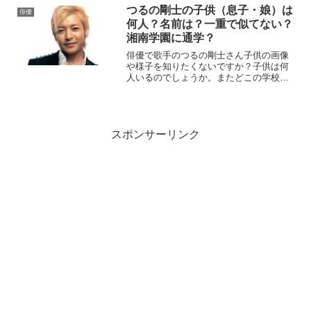
事では反町隆史さんの子供の様子につい
つるの剛士の子供（息子・娘）は
俳優
て詳しくまとめていきます。
何人？名前は？一重で似てない？
湘南学園に通学？
俳優で歌手のつるの剛士さん子供の画像
や様子を知りたくないですか？子供は何
人いるのでしょうか。またどこの学校に
通っているの？息子や娘とのエピソード
も気になりますね。こちらの記事ではつ
るの剛士さんの子供の様子について詳し
くまとめていきます。
スポンサーリンク