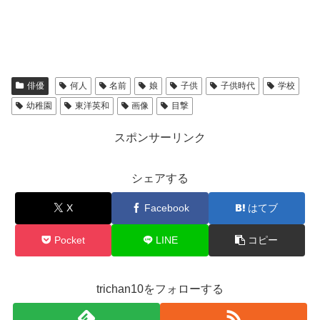
俳優
何人
名前
娘
子供
子供時代
学校
幼稚園
東洋英和
画像
目撃
スポンサーリンク
シェアする
X
Facebook
はてブ
Pocket
LINE
コピー
trichan10をフォローする