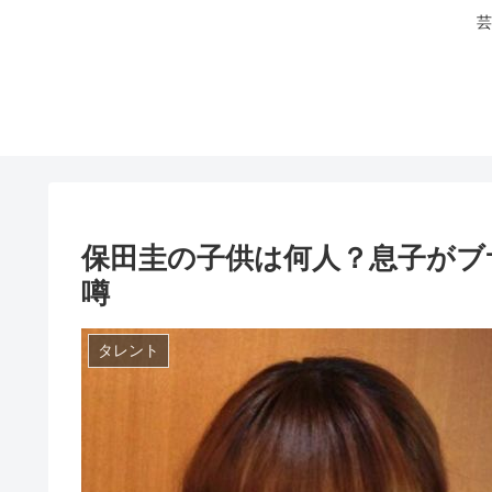
芸
保田圭の子供は何人？息子がブ
噂
タレント