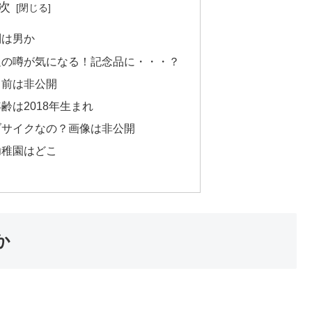
次
別は男か
足の噂が気になる！記念品に・・・？
名前は非公開
齢は2018年生まれ
ブサイクなの？画像は非公開
幼稚園はどこ
か