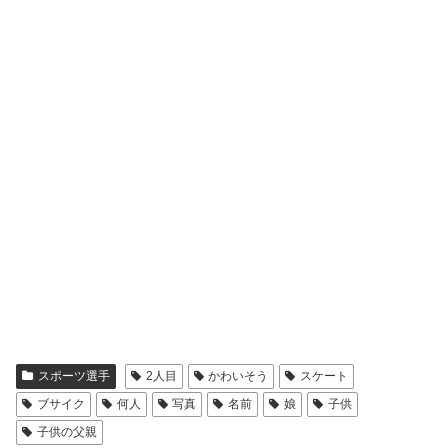
スポーツ選手
2人目
かわいそう
スケート
ブサイク
何人
写真
名前
娘
子供
子供の父親