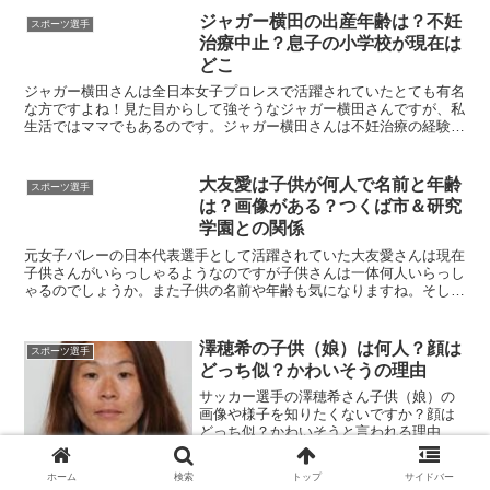
ジャガー横田の出産年齢は？不妊
スポーツ選手
治療中止？息子の小学校が現在は
どこ
ジャガー横田さんは全日本女子プロレスで活躍されていたとても有名
な方ですよね！見た目からして強そうなジャガー横田さんですが、私
生活ではママでもあるのです。ジャガー横田さんは不妊治療の経験も
あり、出産も大変だったようです。今回は、ジャガー横田さ...
大友愛は子供が何人で名前と年齢
スポーツ選手
は？画像がある？つくば市＆研究
学園との関係
元女子バレーの日本代表選手として活躍されていた大友愛さんは現在
子供さんがいらっしゃるようなのですが子供さんは一体何人いらっし
ゃるのでしょうか。また子供の名前や年齢も気になりますね。そして
つくば市と関係があるそうなのですが、つくば研究学園とは...
澤穂希の子供（娘）は何人？顔は
スポーツ選手
どっち似？かわいそうの理由
サッカー選手の澤穂希さん子供（娘）の
画像や様子を知りたくないですか？顔は
どっち似？かわいそうと言われる理由
は・・・？また子供は何人いるのでしょ
うか。娘とのエピソードも気になります
ホーム
検索
トップ
サイドバー
ね。こちらの記事では澤穂希さんの子供
福原愛の子供(娘)の障害は口唇口