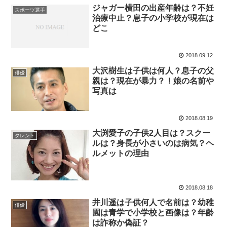
ジャガー横田の出産年齢は？不妊
スポーツ選手
治療中止？息子の小学校が現在は
どこ
2018.09.12
大沢樹生は子供は何人？息子の父
俳優
親は？現在が暴力？！娘の名前や
写真は
2018.08.19
大渕愛子の子供2人目は？スクー
タレント
ルは？身長が小さいのは病気？ヘ
ルメットの理由
2018.08.18
井川遥は子供何人で名前は？幼稚
俳優
園は青学で小学校と画像は？年齢
は詐称か偽証？