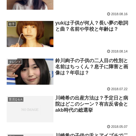
2018.08.16
yukiは子供が何人？長い夢の歌詞
歌手
と曲？名前や学校と年齢は？
2018.08.14
鈴川絢子の子供の二人目の性別と
タレント
名前はちっくん？息子に障害と画
像は？年収は？
2018.07.22
川崎希の出産方法は？予定日と病
育児Q＆A
院はどこのシーン？有吉反省会と
akb時代の総選挙
2018.05.07
川崎希の子供の舌とアイプチで二