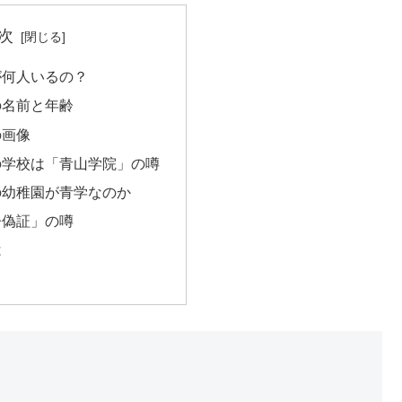
次
が何人いるの？
の名前と年齢
の画像
の学校は「青山学院」の噂
の幼稚園が青学なのか
齢偽証」の噂
は