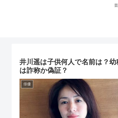
芸
井川遥は子供何人で名前は？幼
は詐称か偽証？
俳優