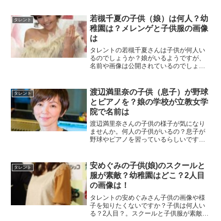
ね。この記事では川崎希さん子供の様子についてまとめていきます。
若槻千夏の子供（娘）は何人？幼
タレント
稚園は？メレンゲと子供服の画像
は
タレントの若槻千夏さんは子供が何人い
るのでしょうか？娘がいるようですが、
名前や画像は公開されているのでしょう
か。幼稚園や小学校での目撃情報はある
のでしょうか。メレンゲの気持ちでは娘
とのエピソードも紹介されました。この
渡辺満里奈の子供（息子）が野球
タレント
記事では若槻千夏さんの子供の様子につ
とピアノを？娘の学校が立教女学
いて詳しくまとめていきます。
院で名前は
渡辺満里奈さんの子供の様子が気になり
ませんか。何人の子供がいるの？息子が
野球やピアノを習っているらしいです
ね。また娘の学校が立教女学院という噂
は本当でしょうか。子供の名前や年齢、
画像も気になるところですよね。この記
安めぐみの子供(娘)のスクールと
タレント
事では渡辺満里奈さん子供の様子につい
服が素敵？幼稚園はどこ？2人目
てまとめていきます。
の画像は！
タレントの安めぐみさん子供の画像や様
子を知りたくないですか？子供は何人い
る？2人目？。スクールと子供服が素敵ら