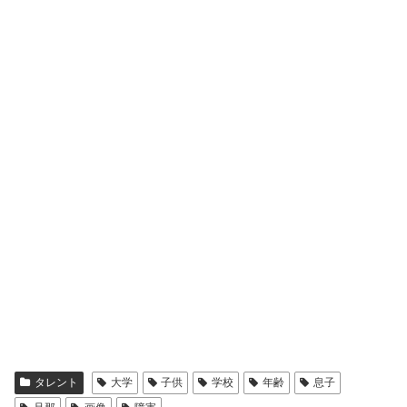
タレント
大学
子供
学校
年齢
息子