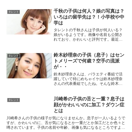
千秋の子供は何人？娘の写真は？
タレント
いろはの留学先は？！小学校や中
学は
タレントの千秋さんは子供が何人いる？
娘がいるようです。画像や名前も公開さ
れており、かわいいと評判です。最近の
話題としては娘さんの留学先が話題に挙
がっていましたね。この記事では千秋さ
んの子供の様子について詳しくまとめて
鈴木紗理奈の子供（息子）はセン
タレント
いきます。
トメリーズで何歳？空手の流派
が・・
鈴木紗理奈さんは、バラエティ番組で活
躍していて特にめちゃイケは鈴木紗理奈
さんの代表番組でしたね。そんな鈴木紗
理奈さんは、2008年にINFINITY16の
TELA-Cさんと結婚しています。残念なが
ら、2013年に5年という短い結婚生活を終
川崎希の子供の舌と一重？息子は
タレント
え...
顔がかわいいのに加工？ダウン症
とは
川崎希さんの子供の様子が気になりませんか。息子が一人いるようで
すが、かわいいのに、舌が気になるとか一重だとか加工だとか色々と
噂されています。子供の名前や年齢、画像も気になるところですよ